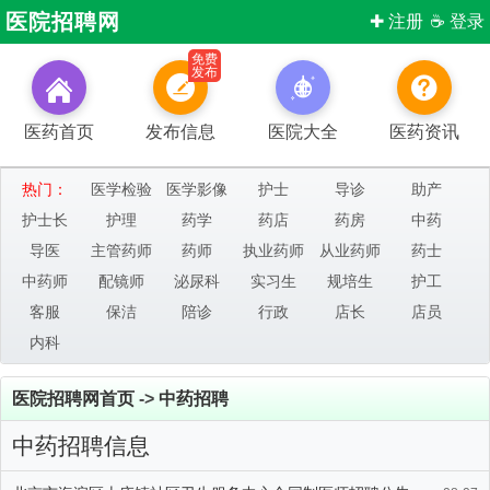
医院招聘网
✚ 注册
☕ 登录
免费
发布
医药首页
发布信息
医院大全
医药资讯
热门：
医学检验
医学影像
护士
导诊
助产
护士长
护理
药学
药店
药房
中药
导医
主管药师
药师
执业药师
从业药师
药士
中药师
配镜师
泌尿科
实习生
规培生
护工
客服
保洁
陪诊
行政
店长
店员
内科
医院招聘网首页
->
中药招聘
中药招聘信息