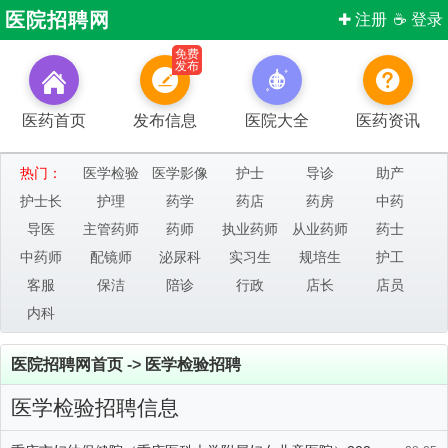
医院招聘网
✚ 注册
☕ 登录
免费
发布
医药首页
发布信息
医院大全
医药资讯
热门：
医学检验
医学影像
护士
导诊
助产
护士长
护理
药学
药店
药房
中药
导医
主管药师
药师
执业药师
从业药师
药士
中药师
配镜师
泌尿科
实习生
规培生
护工
客服
保洁
陪诊
行政
店长
店员
内科
医院招聘网首页
->
医学检验招聘
医学检验招聘信息