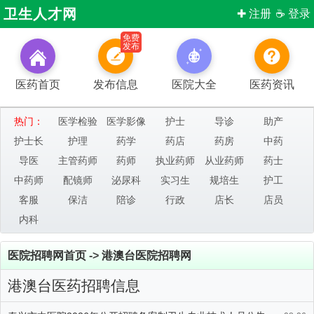
卫生人才网
✚ 注册
☕ 登录
免费
发布
医药首页
发布信息
医院大全
医药资讯
热门：
医学检验
医学影像
护士
导诊
助产
护士长
护理
药学
药店
药房
中药
导医
主管药师
药师
执业药师
从业药师
药士
中药师
配镜师
泌尿科
实习生
规培生
护工
客服
保洁
陪诊
行政
店长
店员
内科
医院招聘网首页
->
港澳台医院招聘网
港澳台医药招聘信息