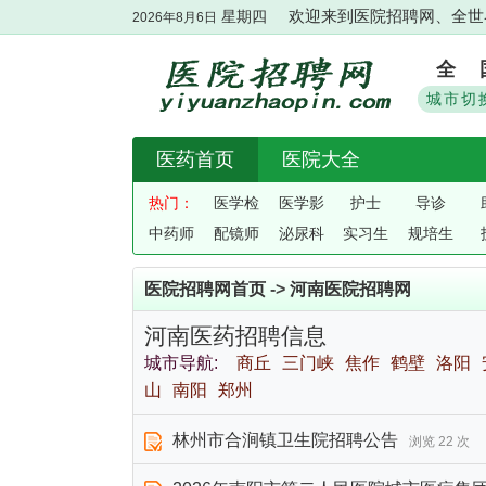
星期四
欢迎来到医院招聘网、全世界
2026年8月6日
全 
城市切
医药首页
医院大全
热门：
医学检
医学影
护士
导诊
中药师
配镜师
验
泌尿科
像
实习生
规培生
医院招聘网首页
->
河南医院招聘网
河南医药招聘信息
城市导航:
商丘
三门峡
焦作
鹤壁
洛阳
山
南阳
郑州
林州市合涧镇卫生院招聘公告
浏览 22 次