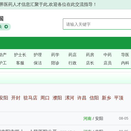
医药人才信息汇聚于此,欢迎各位在此交流指导！
国
换
助产
护士长
护理
药学
药店
药房
中药
导医
护工
客服
保洁
陪诊
行政
店长
店员
内科
安阳
开封
驻马店
周口
濮阳
漯河
许昌
信阳
新乡
平顶
河南
/
安阳
08-05