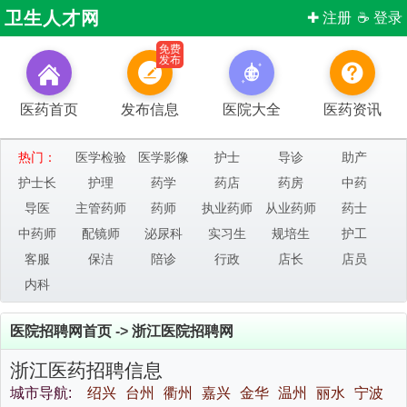
卫生人才网
✚ 注册
☕ 登录
免费
发布
医药首页
发布信息
医院大全
医药资讯
热门：
医学检验
医学影像
护士
导诊
助产
护士长
护理
药学
药店
药房
中药
导医
主管药师
药师
执业药师
从业药师
药士
中药师
配镜师
泌尿科
实习生
规培生
护工
客服
保洁
陪诊
行政
店长
店员
内科
医院招聘网首页
->
浙江医院招聘网
浙江医药招聘信息
城市导航:
绍兴
台州
衢州
嘉兴
金华
温州
丽水
宁波